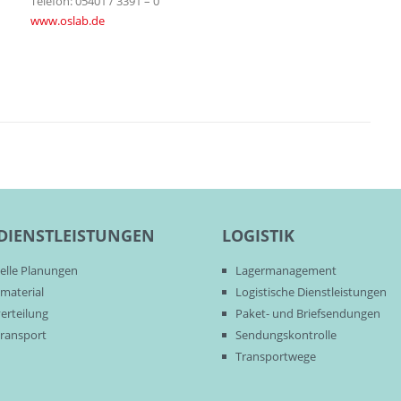
Telefon: 05401 / 3391 – 0
www.oslab.de
DIENSTLEISTUNGEN
LOGISTIK
uelle Planungen
Lagermanagement
material
Logistische Dienstleistungen
erteilung
Paket- und Briefsendungen
ransport
Sendungskontrolle
Transportwege