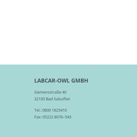
LABCAR-OWL GMBH
Siemensstraße 40
32105 Bad Salzuflen
Tel.: 0800 1825410
Fax: 05222 8076–543